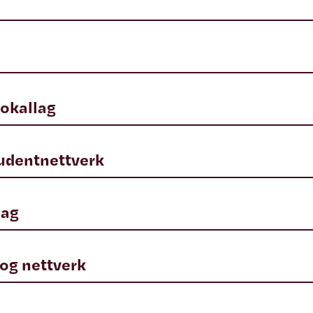
n
lokallag
udentnettverk
lag
 og nettverk