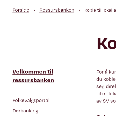
Forside
Ressursbanken
Koble til lokall
Ko
Velkommen til
For å ku
ressursbanken
du koble
seg dire
til et lo
Folkevalgtportal
av SV so
Dørbanking