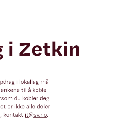
g i Zetkin
pdrag i lokallag må
lenkene til å koble
dersom du kobler deg
Det er ikke alle deler
r, kontakt
it@sv.no
.