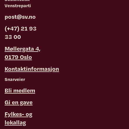
Venstreparti
post@sv.no
(+47) 21 93
33 00
Møllergata 4,
0179 Oslo
Kontaktinformasjon
Snarveier
Bli medlem
Gi en gave
Fylkes- og
lokallag