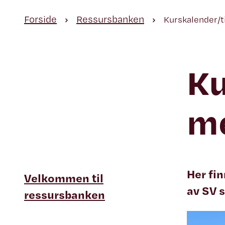
Forside
Ressursbanken
Kurskalender/
Ku
m
Her fin
Velkommen til
av SV s
ressursbanken