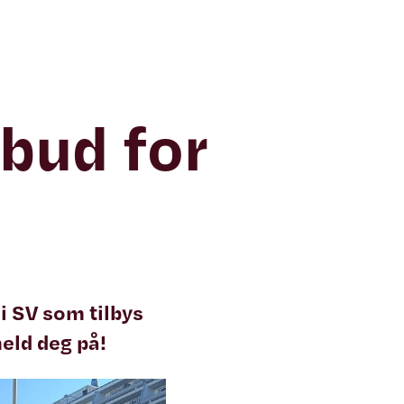
lbud for
i SV som tilbys
meld deg på!