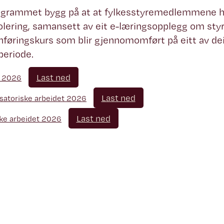
ogrammet bygg på at at fylkesstyremedlemmene h
lering, samansett av eit e-læringsopplegg om styre
nnføringskurs som blir gjennomomført på eitt av de
periode.
Last ned
r 2026
Last ned
satoriske arbeidet 2026
Last ned
ske arbeidet 2026