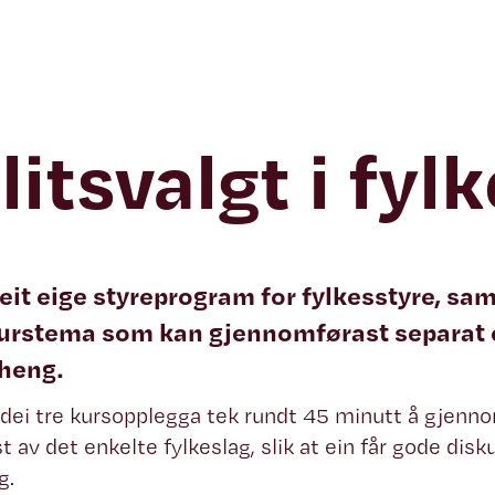
llitsvalgt i fy
eit eige styreprogram for fylkesstyre, sam
kurstema som kan gjennomførast separat e
heng.
 dei tre kursopplegga tek rundt 45 minutt å gjenn
t av det enkelte fylkeslag, slik at ein får gode disk
g.