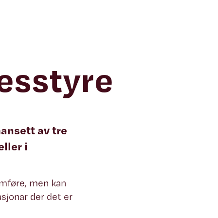
lkesstyre
ansett av tre
ller i
omføre, men kan
usjonar der det er