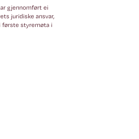
ar gjennomført ei
ts juridiske ansvar,
i første styremøta i