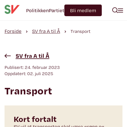
Politikken
Partiet
Bli medlem
Forside
SV fra A til Å
Transport
SV fra A til Å
Publisert: 24. februar 2023
Oppdatert: 02. juli 2025
Transport
Kort fortalt
SV vil at transporten skal være grønn og