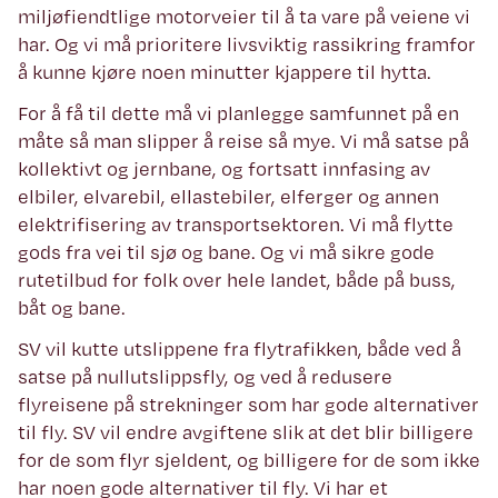
miljøfiendtlige motorveier til å ta vare på veiene vi
har. Og vi må prioritere livsviktig rassikring framfor
å kunne kjøre noen minutter kjappere til hytta.
For å få til dette må vi planlegge samfunnet på en
måte så man slipper å reise så mye. Vi må satse på
kollektivt og jernbane, og fortsatt innfasing av
elbiler, elvarebil, ellastebiler, elferger og annen
elektrifisering av transportsektoren. Vi må flytte
gods fra vei til sjø og bane. Og vi må sikre gode
rutetilbud for folk over hele landet, både på buss,
båt og bane.
SV vil kutte utslippene fra flytrafikken, både ved å
satse på nullutslippsfly, og ved å redusere
flyreisene på strekninger som har gode alternativer
til fly. SV vil endre avgiftene slik at det blir billigere
for de som flyr sjeldent, og billigere for de som ikke
har noen gode alternativer til fly. Vi har et