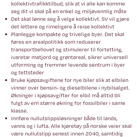
kollektivtrafikktilbud, slik at vi alle kan komme
seg dit vi skal på en enkel og miljøvennlig måte
Det skal lønne seg å velge kollektivt. SV vil gjøre
det lettere og rimeligere å reise kollektivt
Planlegge kompakte og trivelige byer. Det skal
føres en arealpolitikk som reduserer
transportbehovet og stimulerer til fortetting,
ivaretar matjord og grøntareal, sikrer universell
utforming og fremmer levende sentrum i byer
og tettsteder
Bruke kjøpsavgiftene for nye biler slik at elbilen
vinner over bensin- og dieselbilene i nybilsalget.
Økninger i kjøpsavgifter for elbil må alltid bli
fulgt av em større økning for fossilbiler i same
klasse.
Innføre nullutslippsløsninger både til lands,
vanns og i lufta. Alle kjøretøy på norske veier skal
være nullutslipp senest innen 2040, samtidig