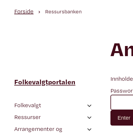
Forside
Ressursbanken
A
Innholde
Folkevalgtportalen
Passwor
Folkevalgt
Ressurser
Tips til folkevalgte
Arrangementer og
Å sitte i et kommunestyre
Høringer