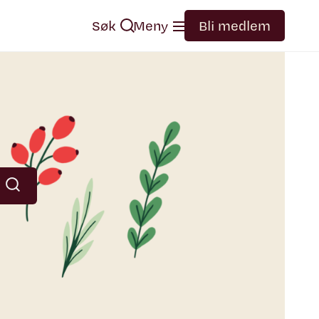
Søk
Meny
Bli medlem