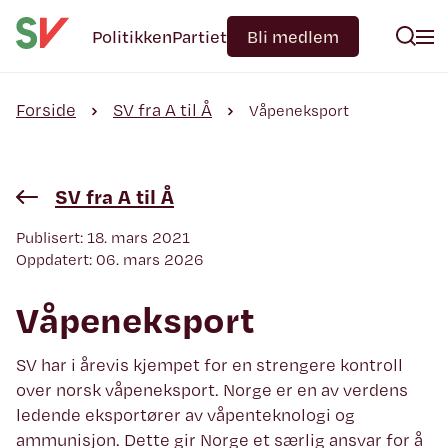
Politikken
Partiet
Bli medlem
Forside
SV fra A til Å
Våpeneksport
SV fra A til Å
Publisert: 18. mars 2021
Oppdatert: 06. mars 2026
Våpeneksport
SV har i årevis kjempet for en strengere kontroll
over norsk våpeneksport. Norge er en av verdens
ledende eksportører av våpenteknologi og
ammunisjon. Dette gir Norge et særlig ansvar for å