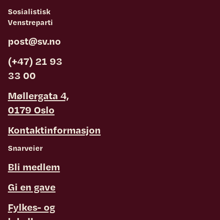
Sosialistisk
Venstreparti
post@sv.no
(+47) 21 93
33 00
Møllergata 4,
0179 Oslo
Kontaktinformasjon
Snarveier
Bli medlem
Gi en gave
Fylkes- og