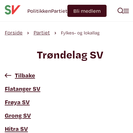
Politikken
Partiet
Bli medlem
Forside
Partiet
Fylkes- og lokallag
Trøndelag SV
Tilbake
Flatanger SV
Frøya SV
Grong SV
Hitra SV