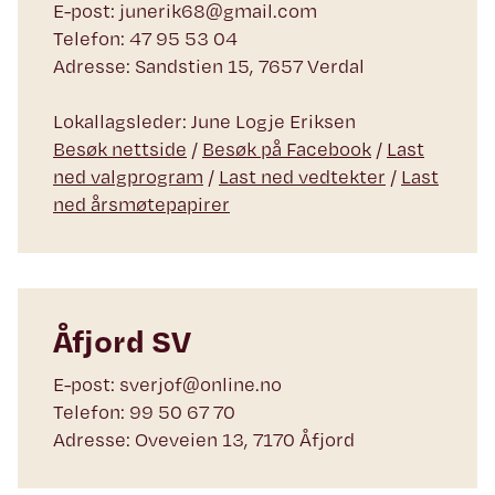
E-post: junerik68@gmail.com
Telefon: 47 95 53 04
Adresse: Sandstien 15, 7657 Verdal
Lokallagsleder: June Logje Eriksen
Besøk nettside
/
Besøk på Facebook
/
Last
ned valgprogram
/
Last ned vedtekter
/
Last
ned årsmøtepapirer
Åfjord SV
E-post: sverjof@online.no
Telefon: 99 50 67 70
Adresse: Oveveien 13, 7170 Åfjord