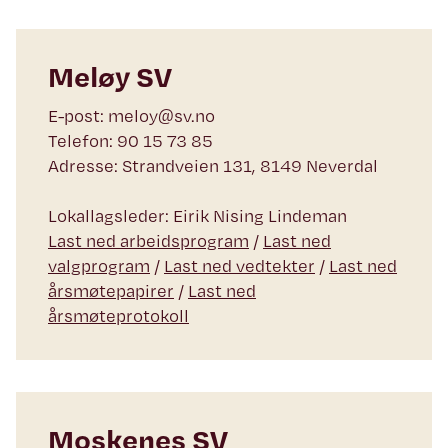
Meløy SV
E-post: meloy@sv.no
Telefon: 90 15 73 85
Adresse: Strandveien 131, 8149 Neverdal
Lokallagsleder: Eirik Nising Lindeman
Last ned arbeidsprogram
/
Last ned
valgprogram
/
Last ned vedtekter
/
Last ned
årsmøtepapirer
/
Last ned
årsmøteprotokoll
Moskenes SV