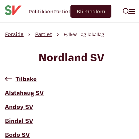
Politikken
Partiet
Bli medlem
Forside
Partiet
Fylkes- og lokallag
Nordland SV
Tilbake
Alstahaug SV
Andøy SV
Bindal SV
Bodø SV