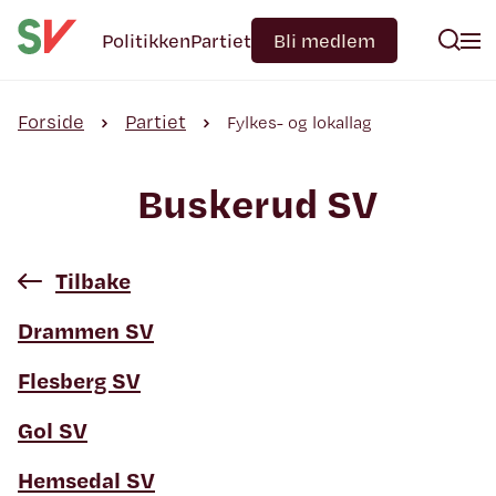
Politikken
Partiet
Bli medlem
Forside
Partiet
Fylkes- og lokallag
Buskerud SV
Tilbake
Drammen SV
Flesberg SV
Gol SV
Hemsedal SV