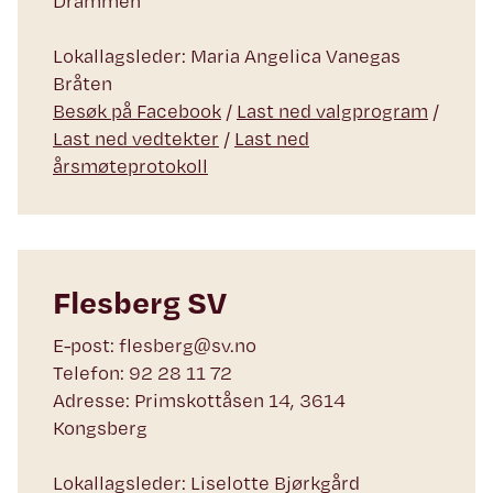
Drammen
Lokallagsleder: Maria Angelica Vanegas
Bråten
Besøk på Facebook
/
Last ned valgprogram
/
Last ned vedtekter
/
Last ned
årsmøteprotokoll
Flesberg SV
E-post: flesberg@sv.no
Telefon: 92 28 11 72
Adresse: Primskottåsen 14, 3614
Kongsberg
Lokallagsleder: Liselotte Bjørkgård