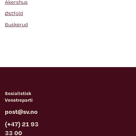
Akershus
Østfold
Buskerud
Sosialistisk
Venstreparti
post@sv.no
(+47) 21 93
33 00