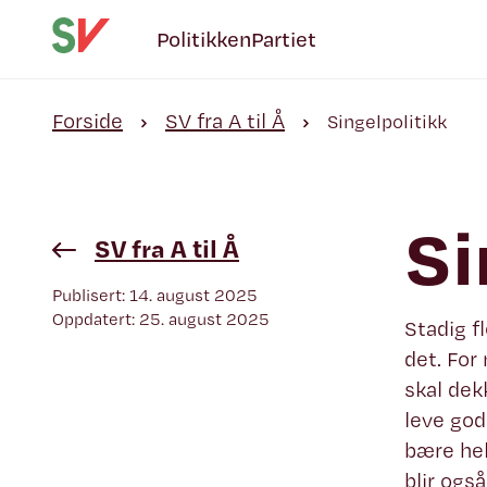
Politikken
Partiet
Forside
SV fra A til Å
Singelpolitikk
Si
SV fra A til Å
Publisert: 14. august 2025
Oppdatert: 25. august 2025
Stadig f
det. For
skal dek
leve god
bære hel
blir også