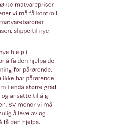
r. Økte matvarepriser
ner vi må få kontroll
 matvarebaroner.
en, slippe til nye
ye hjelp i
or å få den hjelpa de
tning for pårørende,
m ikke har pårørende
om i enda større grad
og ansatte til å gi
gen. SV mener vi må
mulig å leve av og
 få den hjelpa.