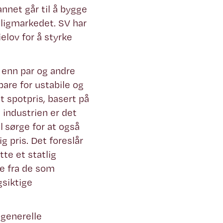
nnet går til å bygge
oligmarkedet. SV har
elov for å styrke
, enn par og andre
bare for ustabile og
t spotpris, basert på
 industrien er det
l sørge for at også
g pris. Det foreslår
te et statlig
te fra de som
gsiktige
 generelle