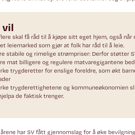
 vil
flere skal få råd til å kjøpe sitt eget hjem, også når
et leiemarked som gjør at folk har råd til å leie.
re stabile og rimelige strømpriser: Derfor støtter 
øre mat billigere og regulere matvaregigantene bed
yrke trygderetter for enslige foreldre, som økt bar
ader
yrke trygderettighetene og kommuneøkonomien slik 
jelpa de faktisk trenger.
 årene har SV fått gjennomslag for å øke bevilgnin