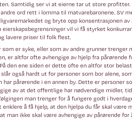
ten. Samtidig ser vi at eierne tar ut store profitte
andre ord rett i lomma til matvarebaronene. SV me
ligvaremarkedet og bryte opp konsentrasjonen av
eierskapsbegrensninger vil vi få styrket konkurrans
g lavere priser til folk flest.
 som er syke, eller som av andre grunner trenger m
n, er altfor ofte avhengige av hjelp fra pårørende f
 På den ene siden er dette ofte en altfor stor belas
slår også hardt ut for personer som bor alene, so
m har pårørende i en annen by. Dette er personer s
gige av at det offentlige har nødvendige midler, tid 
ølgingen man trenger for å fungere godt i hverda
t enklere å få hjelp, at den hjelpa du får skal være 
at man ikke skal være avhengige av pårørende for å