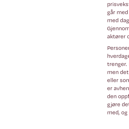
prisveks
går med 
med dag
Gjennom 
aktører o
Personer
hverdage
trenger.
men det 
eller so
er avhen
den oppf
gjøre de
med, og 