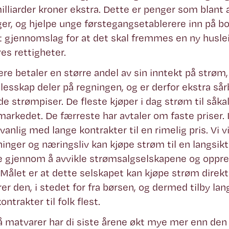
lliarder kroner ekstra. Dette er penger som blant a
ger, og hjelpe unge førstegangsetablerere inn på b
t gjennomslag for at det skal fremmes en ny huslei
res rettigheter.
re betaler en større andel av sin inntekt på strøm
llesskap deler på regningen, og er derfor ekstra sår
de strømpiser. De fleste kjøper i dag strøm til såkal
 markedet. De færreste har avtaler om faste priser. I
anlig med lange kontrakter til en rimelig pris. Vi vi
inger og næringsliv kan kjøpe strøm til en langsikti
re gjennom å avvikle strømsalgselskapene og oppret
 Målet er at dette selskapet kan kjøpe strøm direk
er den, i stedet for fra børsen, og dermed tilby lan
ontrakter til folk flest.
å matvarer har di siste årene økt mye mer enn den