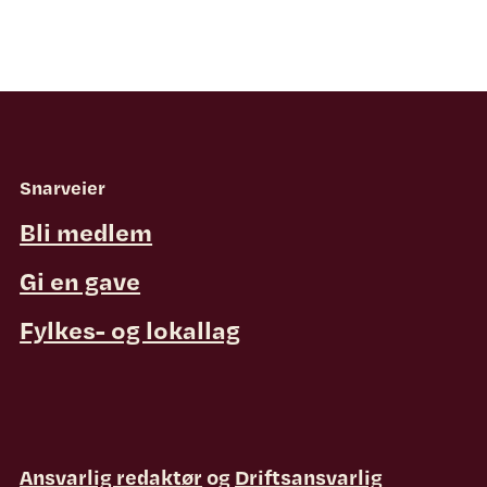
Snarveier
Bli medlem
Gi en gave
Fylkes- og lokallag
Ansvarlig redaktør
og
Driftsansvarlig