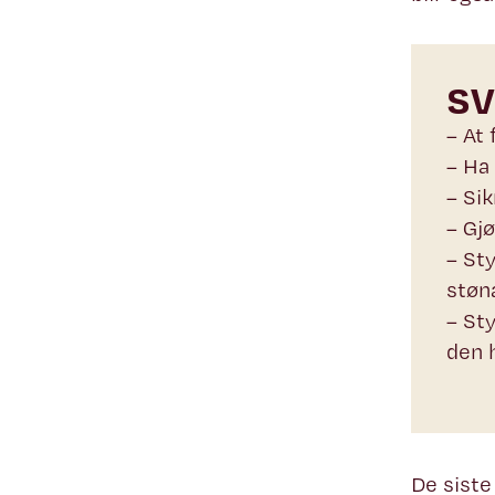
SV
– At 
– Ha 
– Sik
– Gj
– St
støn
– St
den h
De siste