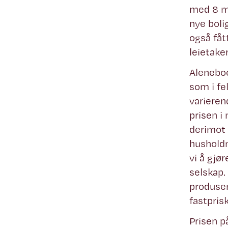
med 8 mi
nye boli
også fåt
leietake
Aleneboe
som i fe
varieren
prisen i
derimot v
husholdn
vi å gjø
selskap.
produser
fastprisk
Prisen p