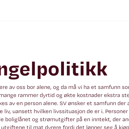
ngelpolitikk
lere av oss bor alene, og da må vi ha et samfunn som
 mange rammer dyrtid og økte kostnader ekstra ster
kes av en person alene. SV ønsker et samfunn der al
e liv, uansett hvilken livssituasjon de er i. Person
e boliglånet og strømutgifter på en inntekt, der an
 utgiftene til mat dyrere fordi det lønner seg å kjøp