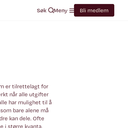
Søk
Meny
Bli medlem
 er tilrettelagt for
kt når alle utgifter
le har mulighet til å
er som bare alene må
dre kan dele. Ofte
e i større kvanta.