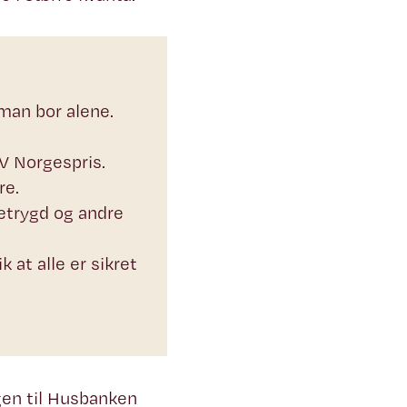
 man bor alene.
SV Norgespris.
re.
netrygd og andre
at alle er sikret
gen til Husbanken