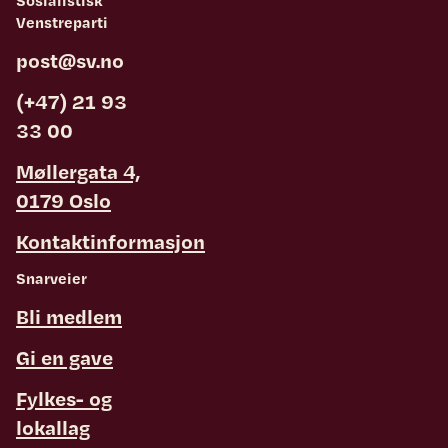
Sosialistisk
Venstreparti
post@sv.no
(+47) 21 93
33 00
Møllergata 4,
0179 Oslo
Kontaktinformasjon
Snarveier
Bli medlem
Gi en gave
Fylkes- og
lokallag