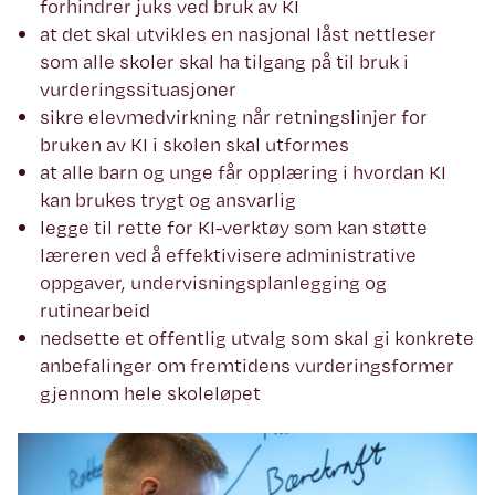
forhindrer juks ved bruk av KI
at det skal utvikles en nasjonal låst nettleser
som alle skoler skal ha tilgang på til bruk i
vurderingssituasjoner
sikre elevmedvirkning når retningslinjer for
bruken av KI i skolen skal utformes
at alle barn og unge får opplæring i hvordan KI
kan brukes trygt og ansvarlig
legge til rette for KI-verktøy som kan støtte
læreren ved å effektivisere administrative
oppgaver, undervisningsplanlegging og
rutinearbeid
nedsette et offentlig utvalg som skal gi konkrete
anbefalinger om fremtidens vurderingsformer
gjennom hele skoleløpet