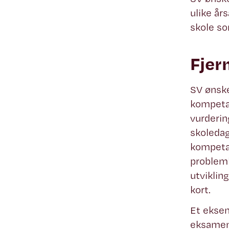
ulike år
skole so
Fjer
SV ønske
kompetan
vurderin
skoledag
kompetan
probleml
utviklin
kort.
Et eksem
eksamen 