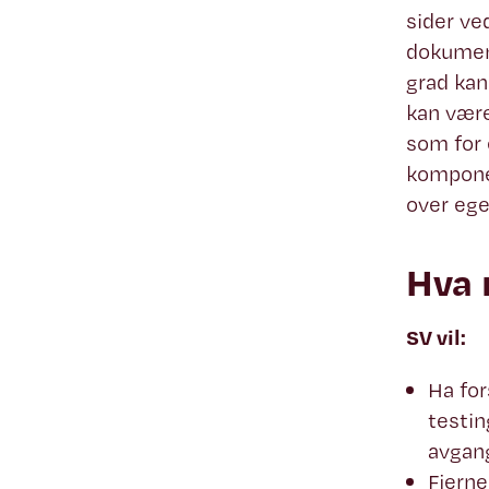
sider ve
dokument
grad kan
kan være
som for 
komponen
over ege
Hva 
SV vil:
Ha for
testi
avgan
Fjerne