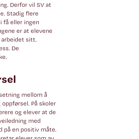
g. Derfor vil SV at
e. Stadig flere
få eller ingen
ngene er at elevene
arbeidet sitt.
ess. De
ke.
rsel
otsetning mellom å
 oppførsel. På skoler
ærere og elever at de
 veiledning med
d på en positiv måte.
retar elever som av