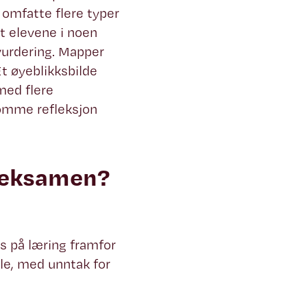
omfatte flere typer
t elevene i noen
vurdering. Mapper
t øyeblikksbilde
med flere
romme refleksjon
 eksamen?
us på læring framfor
e, med unntak for