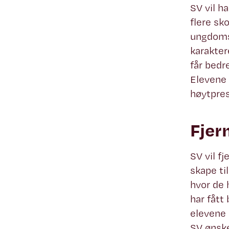
SV vil h
flere sko
ungdomss
karakter
får bedr
Elevene 
høytpres
Fjer
SV vil f
skape ti
hvor de 
har fått
elevene 
SV ønske