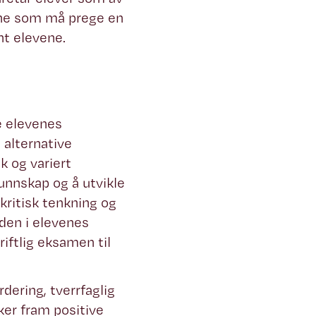
ene som må prege en
nt elevene.
e elevenes
 alternative
k og variert
unnskap og å utvikle
ritisk tenkning og
den i elevenes
iftlig eksamen til
dering, tverrfaglig
ker fram positive