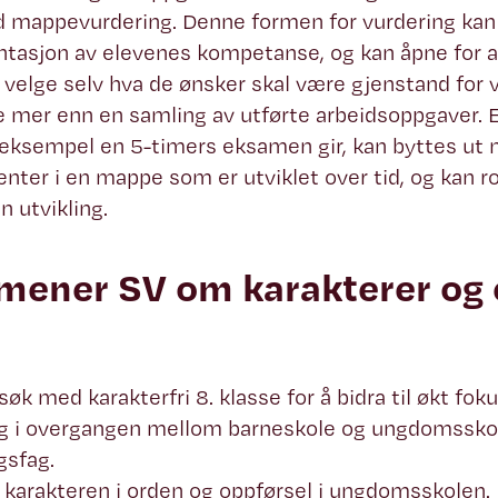
d mappevurdering. Denne formen for vurdering kan 
asjon av elevenes kompetanse, og kan åpne for a
 velge selv hva de ønsker skal være gjenstand for 
 mer enn en samling av utførte arbeidsoppgaver. E
eksempel en 5-timers eksamen gir, kan byttes ut 
ter i en mappe som er utviklet over tid, og kan 
n utvikling.
mener SV om karakterer og
søk med karakterfri 8. klasse for å bidra til økt fok
ng i overgangen mellom barneskole og ungdomsskol
gsfag.
 karakteren i orden og oppførsel i ungdomsskolen.