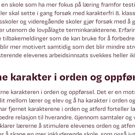
a en skole som ha mer fokus på læring framfor testin
ler skal sette i gang forsøk med karakterfri 8. klass
koler og videregående skoler gjør forsøk med å gi 
er utenom de lovpålagte terminkarakterene. Erfari
e tilbakemeldinger som de kan bruke for å forbedre 
blir mer motivert samtidig som det blir mindre str
terende elevenes arbeidsinnsats svekkes heller ik
ne karakter i orden og oppfø
jerne karakteren i orden og oppførsel. Det er en m
llit mellom lærer og elev og å ha karakter i orden og
har fjernet karakterene i orden og atferd forteller l
 bedre relasjon til hverandre. Gjennom samtaler og
klarer lærerne å stimulere elevenes orden og atfer
r å skape en mer inkluderende skole, som også iva