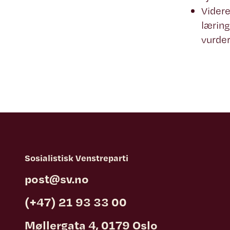
Videre
lærin
vurde
Sosialistisk Venstreparti
post@sv.no
(+47) 21 93 33 00
Møllergata 4, 0179 Oslo