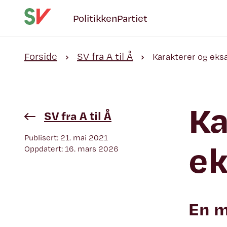
Politikken
Partiet
Forside
SV fra A til Å
Karakterer og ek
Ka
SV fra A til Å
Publisert: 21. mai 2021
e
Oppdatert: 16. mars 2026
En m