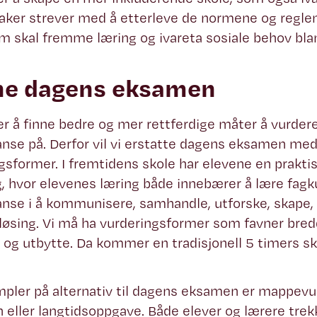
saker strever med å etterleve de normene og regl
m skal fremme læring og ivareta sosiale behov bla
ne dagens eksamen
r å finne bedre og mer rettferdige måter å vurder
se på. Derfor vil vi erstatte dagens eksamen med
gsformer. I fremtidens skole har elevene en praktis
, hvor elevenes læring både innebærer å lære fagk
se i å kommunisere, samhandle, utforske, skape, k
øsing. Vi må ha vurderingsformer som favner bred
g og utbytte. Da kommer en tradisjonell 5 timers skr
pler på alternativ til dagens eksamen er mappevur
eller langtidsoppgave. Både elever og lærere trek