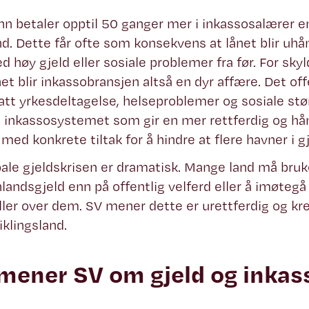
 betaler opptil 50 ganger mer i inkassosalærer enn
nd. Dette får ofte som konsekvens at lånet blir uh
ed høy gjeld eller sosiale problemer fra før. For sky
t blir inkassobransjen altså en dyr affære. Det off
att yrkesdeltagelse, helseproblemer og sosiale støn
i inkassosystemet som gir en mer rettferdig og hån
 med konkrete tiltak for å hindre at flere havner i gj
ale gjeldskrisen er dramatisk. Mange land må bruk
landsgjeld enn på offentlig velferd eller å imøteg
ler over dem. SV mener dette er urettferdig og kre
iklingsland.
mener SV om gjeld og inkas