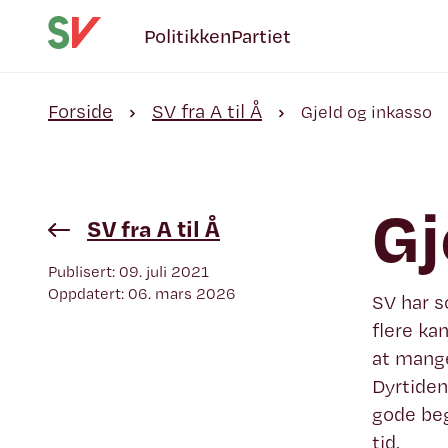
Politikken
Partiet
Forside
SV fra A til Å
Gjeld og inkasso
Gj
SV fra A til Å
Publisert: 09. juli 2021
Oppdatert: 06. mars 2026
SV har s
flere ka
at mange
Dyrtiden
gode beg
tid.