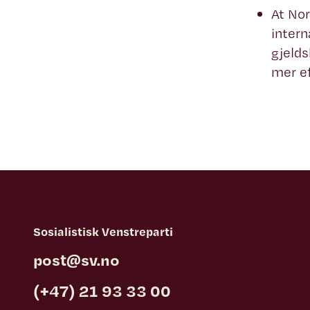
At Nor
intern
gjelds
mer ef
Sosialistisk Venstreparti
post@sv.no
(+47) 21 93 33 00