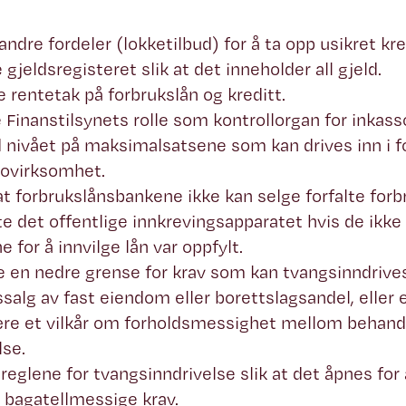
andre fordeler (lokketilbud) for å ta opp usikret kre
 gjeldsregisteret slik at det inneholder all gjeld.
e rentetak på forbrukslån og kreditt.
 Finanstilsynets rolle som kontrollorgan for inkass
 nivået på maksimalsatsene som kan drives inn i 
sovirksomhet.
at forbrukslånsbankene ikke kan selge forfalte forb
e det offentlige innkrevingsapparatet hvis de ikk
e for å innvilge lån var oppfylt.
e en nedre grense for krav som kan tvangsinndriv
salg av fast eiendom eller borettslagsandel, eller 
re et vilkår om forholdsmessighet mellom behandl
lse.
reglene for tvangsinndrivelse slik at det åpnes f
 bagatellmessige krav.