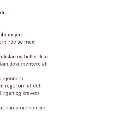
ditt.
obransjen.
forbindelse med
rukslån og heller ikke
e kan dokumentere at
es gjennom
en regel om at det
ingen og kravets
or at namsmannen kan