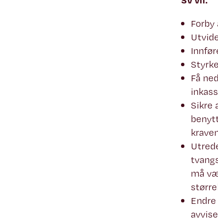
SV vil:
Forby 
Utvide
Innfør
Styrke
Få ned
inkas
Sikre 
benytt
kraven
Utred
tvangs
må væ
større
Endre 
avvise