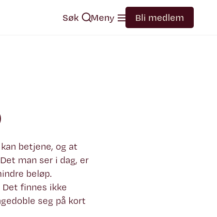
Søk
Meny
Bli medlem
o
 kan betjene, og at
 Det man ser i dag, er
indre beløp.
 Det finnes ikke
angedoble seg på kort