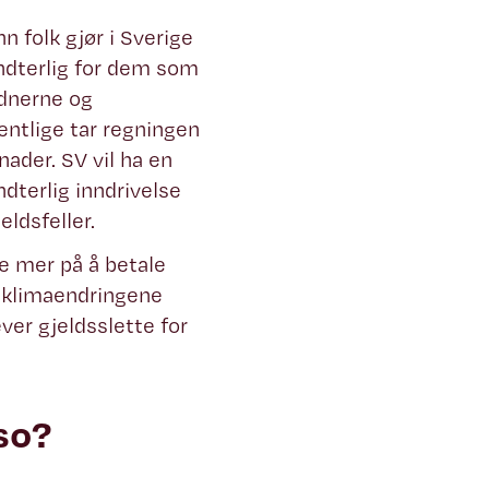
 folk gjør i Sverige
åndterlig for dem som
ldnerne og
entlige tar regningen
ader. SV vil ha en
dterlig inndrivelse
eldsfeller.
e mer på å betale
å klimaendringene
ver gjeldsslette for
so?