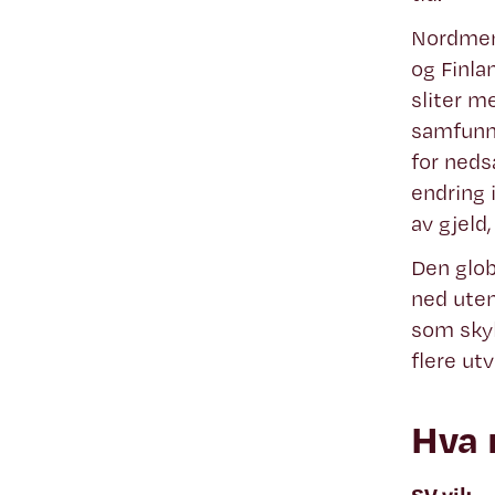
Nordmenn
og Finla
sliter m
samfunne
for neds
endring 
av gjeld,
Den glob
ned uten
som skyl
flere utv
Hva 