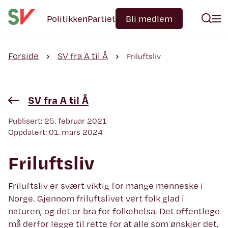
Politikken
Partiet
Bli medlem
Forside
SV fra A til Å
Friluftsliv
SV fra A til Å
Publisert: 25. februar 2021
Oppdatert: 01. mars 2024
Friluftsliv
Friluftsliv er svært viktig for mange menneske i
Norge. Gjennom friluftslivet vert folk glad i
naturen, og det er bra for folkehelsa. Det offentlege
må derfor legge til rette for at alle som ønskjer det,