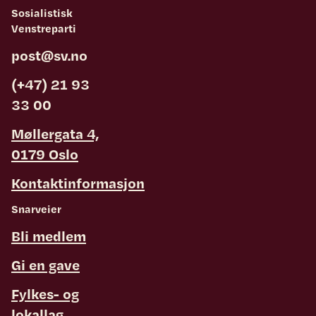
Sosialistisk
Venstreparti
post@sv.no
(+47) 21 93
33 00
Møllergata 4,
0179 Oslo
Kontaktinformasjon
Snarveier
Bli medlem
Gi en gave
Fylkes- og
lokallag