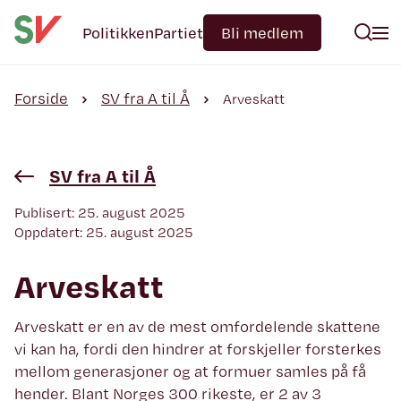
Politikken
Partiet
Bli medlem
Forside
SV fra A til Å
Arveskatt
SV fra A til Å
Publisert: 25. august 2025
Oppdatert: 25. august 2025
Arveskatt
Arveskatt er en av de mest omfordelende skattene
vi kan ha, fordi den hindrer at forskjeller forsterkes
mellom generasjoner og at formuer samles på få
hender. Blant Norges 300 rikeste, er 2 av 3