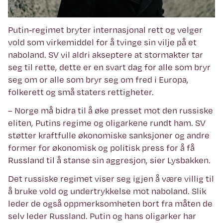
Putin-regimet bryter internasjonal rett og velger
vold som virkemiddel for å tvinge sin vilje på et
naboland. SV vil aldri akseptere at stormakter tar
seg til rette, dette er en svart dag for alle som bryr
seg om or alle som bryr seg om fred i Europa,
folkerett og små staters rettigheter.
– Norge må bidra til å øke presset mot den russiske
eliten, Putins regime og oligarkene rundt ham. SV
støtter kraftfulle økonomiske sanksjoner og andre
former for økonomisk og politisk press for å få
Russland til å stanse sin aggresjon, sier Lysbakken.
Det russiske regimet viser seg igjen å være villig til
å bruke vold og undertrykkelse mot naboland. Slik
leder de også oppmerksomheten bort fra måten de
selv leder Russland. Putin og hans oligarker har