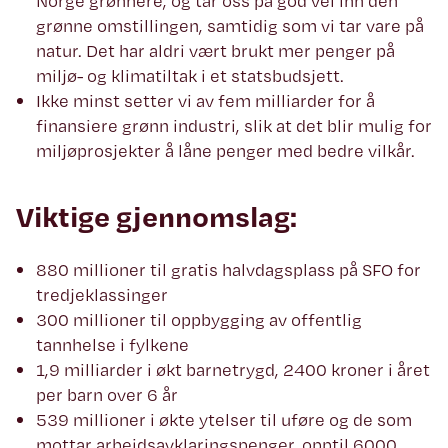
Norge grønnere, og tar oss på god vei inn den
grønne omstillingen, samtidig som vi tar vare på
natur. Det har aldri vært brukt mer penger på
miljø- og klimatiltak i et statsbudsjett.
Ikke minst setter vi av fem milliarder for å
finansiere grønn industri, slik at det blir mulig for
miljøprosjekter å låne penger med bedre vilkår.
Viktige gjennomslag:
880 millioner til gratis halvdagsplass på SFO for
tredjeklassinger
300 millioner til oppbygging av offentlig
tannhelse i fylkene
1,9 milliarder i økt barnetrygd, 2400 kroner i året
per barn over 6 år
539 millioner i økte ytelser til uføre og de som
mottar arbeidsavklaringspenger, opptil 6000