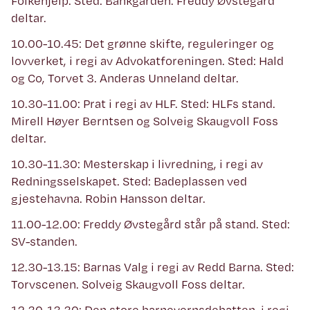
Folkehjelp. Sted: Bankgården. Freddy Øvstegård
deltar.
10.00-10.45: Det grønne skifte, reguleringer og
lovverket, i regi av Advokatforeningen. Sted: Hald
og Co, Torvet 3. Anderas Unneland deltar.
10.30-11.00: Prat i regi av HLF. Sted: HLFs stand.
Mirell Høyer Berntsen og Solveig Skaugvoll Foss
deltar.
10.30-11.30: Mesterskap i livredning, i regi av
Redningsselskapet. Sted: Badeplassen ved
gjestehavna. Robin Hansson deltar.
11.00-12.00: Freddy Øvstegård står på stand. Sted:
SV-standen.
12.30-13.15: Barnas Valg i regi av Redd Barna. Sted:
Torvscenen. Solveig Skaugvoll Foss deltar.
12.30-13.30: Den store barnevernsdebatten, i regi