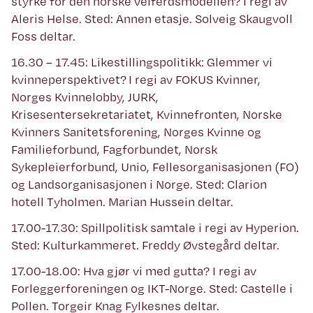
styrke for den norske velferdsmodellen? I regi av
Aleris Helse. Sted: Annen etasje. Solveig Skaugvoll
Foss deltar.
16.30 – 17.45: Likestillingspolitikk: Glemmer vi
kvinneperspektivet? I regi av FOKUS Kvinner,
Norges Kvinnelobby, JURK,
Krisesentersekretariatet, Kvinnefronten, Norske
Kvinners Sanitetsforening, Norges Kvinne og
Familieforbund, Fagforbundet, Norsk
Sykepleierforbund, Unio, Fellesorganisasjonen (FO)
og Landsorganisasjonen i Norge. Sted: Clarion
hotell Tyholmen. Marian Hussein deltar.
17.00-17.30: Spillpolitisk samtale i regi av Hyperion.
Sted: Kulturkammeret. Freddy Øvstegård deltar.
17.00-18.00: Hva gjør vi med gutta? I regi av
Forleggerforeningen og IKT-Norge. Sted: Castelle i
Pollen. Torgeir Knag Fylkesnes deltar.