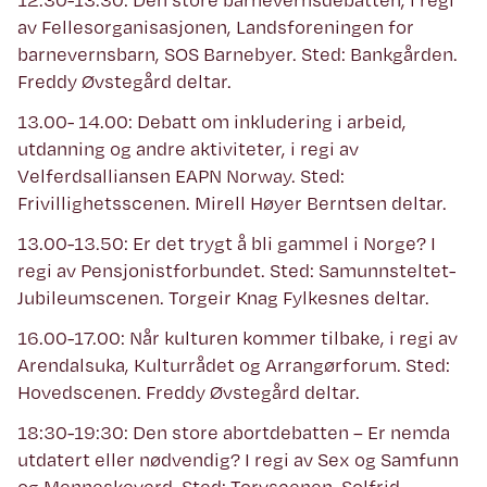
av Fellesorganisasjonen, Landsforeningen for
barnevernsbarn, SOS Barnebyer. Sted: Bankgården.
Freddy Øvstegård deltar.
13.00- 14.00: Debatt om inkludering i arbeid,
utdanning og andre aktiviteter, i regi av
Velferdsalliansen EAPN Norway. Sted:
Frivillighetsscenen. Mirell Høyer Berntsen deltar.
13.00-13.50: Er det trygt å bli gammel i Norge? I
regi av Pensjonistforbundet. Sted: Samunnsteltet-
Jubileumscenen. Torgeir Knag Fylkesnes deltar.
16.00-17.00: Når kulturen kommer tilbake, i regi av
Arendalsuka, Kulturrådet og Arrangørforum. Sted:
Hovedscenen. Freddy Øvstegård deltar.
18:30-19:30: Den store abortdebatten – Er nemda
utdatert eller nødvendig? I regi av Sex og Samfunn
og Menneskeverd. Sted: Torvscenen. Solfrid