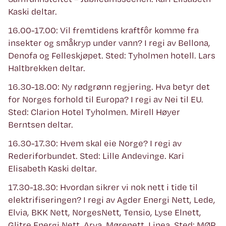
Kaski deltar.
16.00-17.00: Vil fremtidens kraftfôr komme fra
insekter og småkryp under vann? I regi av Bellona,
Denofa og Felleskjøpet. Sted: Tyholmen hotell. Lars
Haltbrekken deltar.
16.30-18.00: Ny rødgrønn regjering. Hva betyr det
for Norges forhold til Europa? I regi av Nei til EU.
Sted: Clarion Hotel Tyholmen. Mirell Høyer
Berntsen deltar.
16.30-17.30: Hvem skal eie Norge? I regi av
Rederiforbundet. Sted: Lille Andevinge. Kari
Elisabeth Kaski deltar.
17.30-18.30: Hvordan sikrer vi nok nett i tide til
elektrifiseringen? I regi av Agder Energi Nett, Lede,
Elvia, BKK Nett, NorgesNett, Tensio, Lyse Elnett,
Glitre Energi Nett, Arva, Mørenett, Linea. Sted: MØR