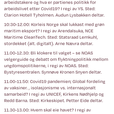
arbeidstakere og hva er partienes politikk for
arbeidslivet etter Covid19? I regi av YS. Sted:
Clarion Hotell Tyholmen. Audun Lysbakken deltar.
10:30-12.00: Korleis Norge skal lukkast med grøn
maritim eksport? I regi av Arendalsuka, NCE
Maritime CleanTech. Sted: Statsraad Lemkuhl,
stordekket (alt. digitalt). Arne Nævra deltar.
11.00-12.30: Bli klokere til valget – se NOAS
velgerguide og debatt om flyktningpolitikk mellom
ungdomspolitikerne, i regi av NOAS. Sted:
Bystyresentralen. Synnøve Kronen Snyen deltar.
11.00-11.50: Covid19 pandemien; Global fordeling
av vaksiner. , isolasjonisme vs. internasjonalt
samarbeid? I regi av UNICEF, Kirkens Nødhjelp og
Redd Barna. Sted: Kirkeskipet. Petter Eide deltar.
11.30-13.00: Hvem skal eie havet? I regi av